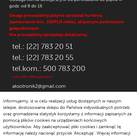
godz. od 8 do 16
Uwaga prowadzimy jedynie sprzedaż hurtową
(zamówienie min. 100PLN netto), aktywnym podmiotom
gospodarczym.
Nie prowadzimy sprzedaży detalicznej.
tel.: [22] 783 20 51
tel.: [22] 783 20 55
tel.kom.: 500 783 200
mail with offers pls send:
aksotronik2@gmail.com
Informujemy, iż w celu realizacji usług dostępnych w naszym
sklepie, dostosowania sklepu do Państwa indywidualnych potrzeb
oraz gromadzenia statystyk korzystamy z informacji zapisanych za
© 1992-2021 Aksotronik.
pomocą plików cookies na urządzeniach końcowych
użytkowników. Aby zaakceptować pliki cookies i zamknąć tę
informację należy nacisnąć przycisk 'Akceptuję'. Więcej informacji