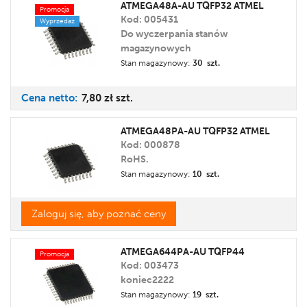
ATMEGA48A-AU TQFP32 ATMEL
Promocja
Kod: 005431
Wyprzedaż
Do wyczerpania stanów
magazynowych
Stan magazynowy:
30 szt.
Cena
netto:
7,80 zł
szt.
ATMEGA48PA-AU TQFP32 ATMEL
Kod: 000878
RoHS.
Stan magazynowy:
10 szt.
Zaloguj się, aby poznać ceny
ATMEGA644PA-AU TQFP44
Promocja
Kod: 003473
koniec2222
Stan magazynowy:
19 szt.