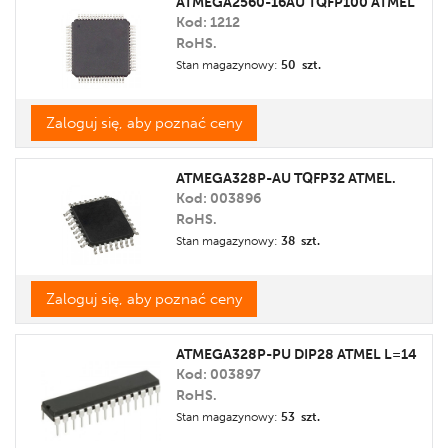
ATMEGA2560-16AU TQFP100 ATMEL
Kod: 1212
Cena
RoHS.
Promocja
Stan magazynowy:
50 szt.
Etykieta
Zaloguj się, aby poznać ceny
ATMEGA328P-AU TQFP32 ATMEL.
Kod: 003896
RoHS.
Stan magazynowy:
38 szt.
Zaloguj się, aby poznać ceny
ATMEGA328P-PU DIP28 ATMEL L=14
Kod: 003897
RoHS.
Stan magazynowy:
53 szt.