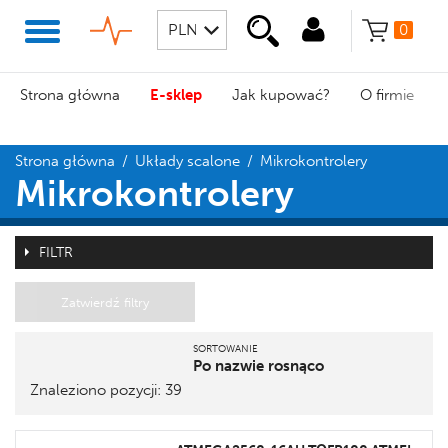
0
Strona główna
E-sklep
Jak kupować?
O firmie
Strona główna
/
Układy scalone
/
Mikrokontrolery
Mikrokontrolery
FILTR
Zatwierdź filtry
SORTOWANIE
Po nazwie rosnąco
Znaleziono pozycji: 39
Pozycja
Nazwa