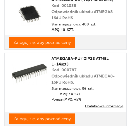
Kod: 001038
Odpowiednik układu ATMEGA8-
16AU RoHS.
Stan magazynowy:
400 szt.
MPQ: 10
SZT.
Zaloguj się, aby poznać ceny
ATMEGA8A-PU ( DIP28 ATMEL
L=14szt )
Kod: 000787
Odpowiednik układu ATMEGA8-
16PU RoHS.
Stan magazynowy:
96 szt.
MPQ: 14
SZT.
Poniżej MPQ: +5%
Dodatkowe informacje
Zaloguj się, aby poznać ceny