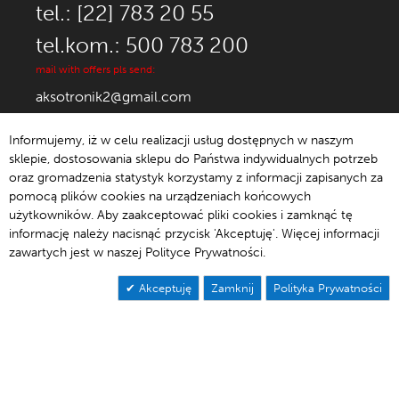
tel.: [22] 783 20 55
tel.kom.: 500 783 200
mail with offers pls send:
aksotronik2@gmail.com
Informujemy, iż w celu realizacji usług dostępnych w naszym
sklepie, dostosowania sklepu do Państwa indywidualnych potrzeb
oraz gromadzenia statystyk korzystamy z informacji zapisanych za
© 1992-2021 Aksotronik.
pomocą plików cookies na urządzeniach końcowych
użytkowników. Aby zaakceptować pliki cookies i zamknąć tę
informację należy nacisnąć przycisk 'Akceptuję'. Więcej informacji
zawartych jest w naszej Polityce Prywatności.
Akceptuję
Zamknij
Polityka Prywatności