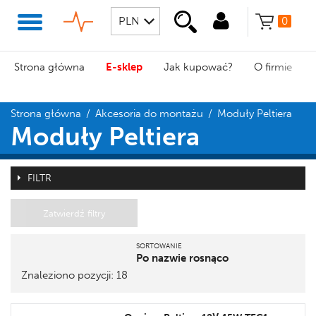
0
Strona główna
E-sklep
Jak kupować?
O firmie
Strona główna
/
Akcesoria do montażu
/
Moduły Peltiera
Moduły Peltiera
FILTR
Zatwierdź filtry
SORTOWANIE
Po nazwie rosnąco
Znaleziono pozycji: 18
Pozycja
Nazwa