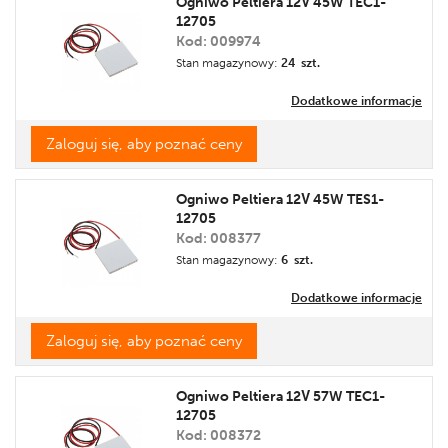
Ogniwo Peltiera 12V 45W TEC1-
12705
Cena
Kod: 009974
Promocja
Stan magazynowy:
24 szt.
Etykieta
Dodatkowe informacje
Zaloguj się, aby poznać ceny
Ogniwo Peltiera 12V 45W TES1-
12705
Kod: 008377
Stan magazynowy:
6 szt.
Dodatkowe informacje
Zaloguj się, aby poznać ceny
Ogniwo Peltiera 12V 57W TEC1-
12705
Kod: 008372