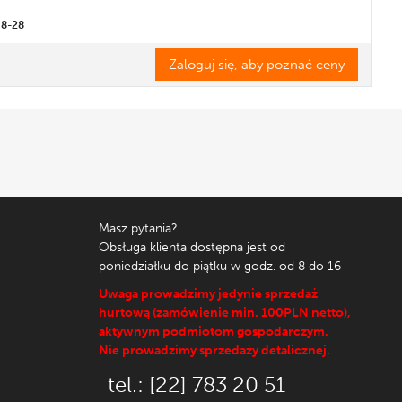
08-28
Zaloguj się, aby poznać ceny
Masz pytania?
Obsługa klienta dostępna jest od
poniedziałku do piątku w godz. od 8 do 16
Uwaga prowadzimy jedynie sprzedaż
hurtową (zamówienie min. 100PLN netto),
aktywnym podmiotom gospodarczym.
Nie prowadzimy sprzedaży detalicznej.
tel.: [22] 783 20 51