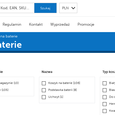
Szukaj
Regulamin
Kontakt
Wyprzedaż
Promocje
na baterie
terie
ie
Nazwa
Typ kos
magazynie
(10)
Koszyk na baterie
[106]
Bia
y
(105)
Podstawka baterii
[8]
Blas
Uchwyt
[1]
Do 
Her
Kwa