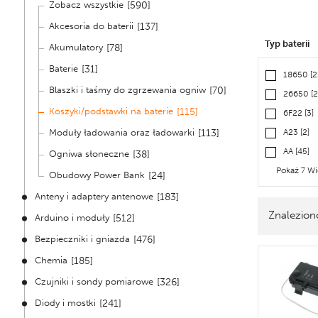
Zobacz wszystkie
[590]
Akcesoria do baterii
[137]
Typ baterii
Akumulatory
[78]
Baterie
[31]
18650
[2
Blaszki i taśmy do zgrzewania ogniw
[70]
26650
[2
Koszyki/podstawki na baterie
[115]
6F22
[3]
Moduły ładowania oraz ładowarki
[113]
A23
[2]
AA
[45]
Ogniwa słoneczne
[38]
Pokaż 7 Wi
Obudowy Power Bank
[24]
Anteny i adaptery antenowe
[183]
Znaleziono
Arduino i moduły
[512]
Bezpieczniki i gniazda
[476]
Chemia
[185]
Czujniki i sondy pomiarowe
[326]
Diody i mostki
[241]