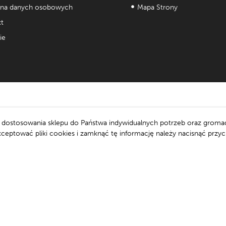
na danych osobowych
Mapa Strony
t
ie
e, dostosowania sklepu do Państwa indywidualnych potrzeb oraz groma
tować pliki cookies i zamknąć tę informację należy nacisnąć przycisk 