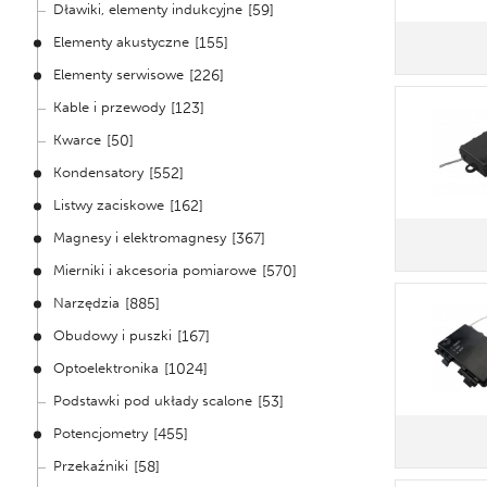
Dławiki, elementy indukcyjne
[59]
Elementy akustyczne
[155]
Elementy serwisowe
[226]
Kable i przewody
[123]
Kwarce
[50]
Kondensatory
[552]
Listwy zaciskowe
[162]
Magnesy i elektromagnesy
[367]
Mierniki i akcesoria pomiarowe
[570]
Narzędzia
[885]
Obudowy i puszki
[167]
Optoelektronika
[1024]
Podstawki pod układy scalone
[53]
Potencjometry
[455]
Przekaźniki
[58]