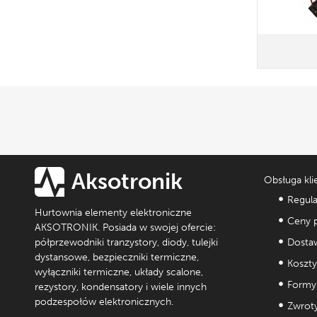
Aksotronik
Obsługa kli
Regul
Hurtownia elementy elektroniczne
Ceny p
AKSOTRONIK. Posiada w swojej ofercie:
półprzewodniki tranzystory, diody, tulejki
Dostaw
dystansowe, bezpieczniki termiczne,
Koszty
wyłączniki termiczne, układy scalone,
Formy 
rezystory, kondensatory i wiele innych
podzespołów elektronicznych.
Zwroty