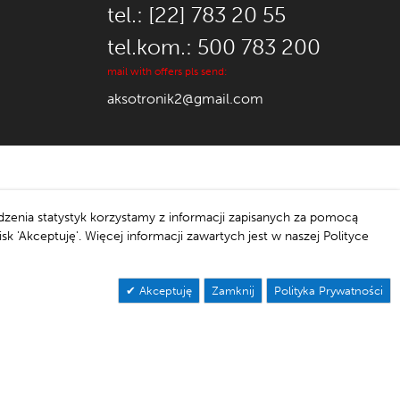
tel.: [22] 783 20 55
tel.kom.: 500 783 200
mail with offers pls send:
aksotronik2@gmail.com
dzenia statystyk korzystamy z informacji zapisanych za pomocą
'Akceptuję'. Więcej informacji zawartych jest w naszej Polityce
Akceptuję
Zamknij
Polityka Prywatności