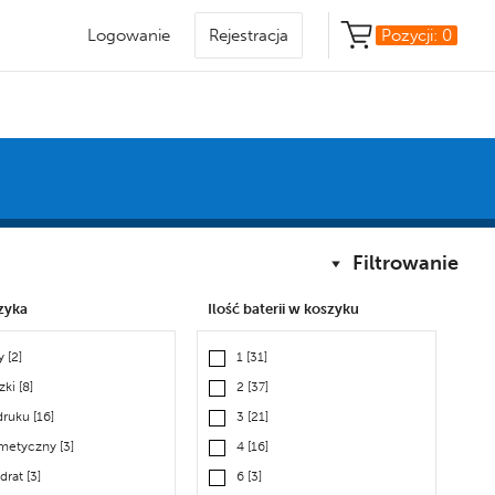
Logowanie
Rejestracja
Pozycji:
0
Filtrowanie
zyka
Ilość baterii w koszyku
ły
[2]
1
[31]
zki
[8]
2
[37]
druku
[16]
3
[21]
metyczny
[3]
4
[16]
drat
[3]
6
[3]