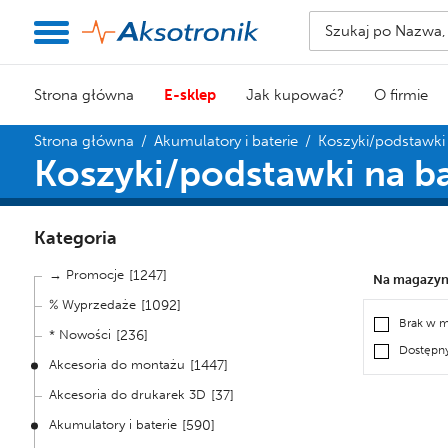
Strona główna
E-sklep
Jak kupować?
O firmie
Strona główna
/
Akumulatory i baterie
/
Koszyki/podstawki 
Koszyki/podstawki na ba
Kategoria
→ Promocje
[1247]
Na magazyn
% Wyprzedaże
[1092]
Brak w 
* Nowości
[236]
Dostępn
Akcesoria do montażu
[1447]
Akcesoria do drukarek 3D
[37]
Akumulatory i baterie
[590]