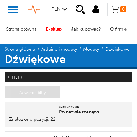
0
Strona główna
E-sklep
Jak kupować?
O firmie
Strona główna
/
Arduino i moduły
/
Moduły
/
Dźwiękowe
Dźwiękowe
FILTR
Zatwierdź filtry
SORTOWANIE
Po nazwie rosnąco
Znaleziono pozycji: 22
Pozycja
Nazwa