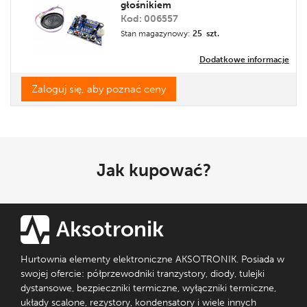
głośnikiem
Kod: 006557
Stan magazynowy:
25 szt.
Dodatkowe informacje
Zaloguj się, aby poznać ceny
Jak kupować?
Aksotronik
Hurtownia elementy elektroniczne AKSOTRONIK. Posiada w
swojej ofercie: półprzewodniki tranzystory, diody, tulejki
dystansowe, bezpieczniki termiczne, wyłączniki termiczne,
układy scalone, rezystory, kondensatory i wiele innych