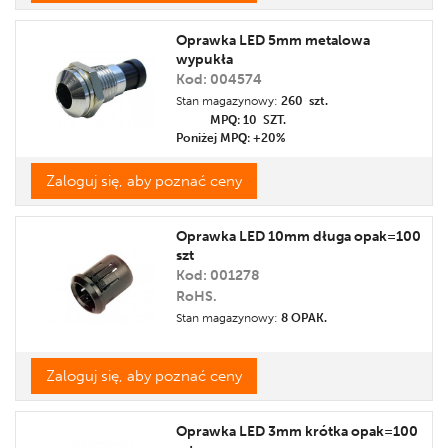
Oprawka LED 5mm metalowa
wypukła
Kod: 004574
Stan magazynowy:
260 szt.
MPQ: 10
SZT.
Poniżej MPQ: +20%
Zaloguj się, aby poznać ceny
Oprawka LED 10mm długa opak=100
szt
Kod: 001278
RoHS.
Stan magazynowy:
8 OPAK.
Zaloguj się, aby poznać ceny
Oprawka LED 3mm krótka opak=100