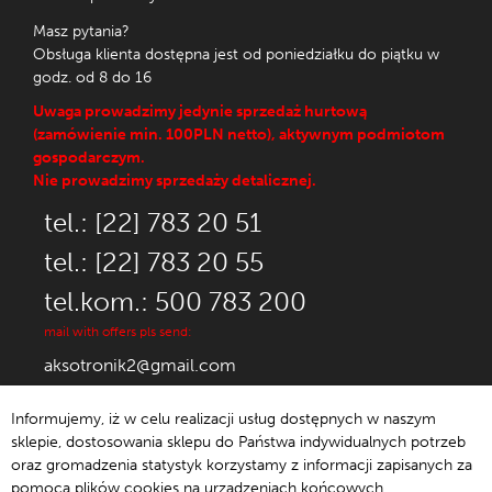
Masz pytania?
Obsługa klienta dostępna jest od poniedziałku do piątku w
godz. od 8 do 16
Uwaga prowadzimy jedynie sprzedaż hurtową
(zamówienie min. 100PLN netto), aktywnym podmiotom
gospodarczym.
Nie prowadzimy sprzedaży detalicznej.
tel.: [22] 783 20 51
tel.: [22] 783 20 55
tel.kom.: 500 783 200
mail with offers pls send:
aksotronik2@gmail.com
Informujemy, iż w celu realizacji usług dostępnych w naszym
sklepie, dostosowania sklepu do Państwa indywidualnych potrzeb
oraz gromadzenia statystyk korzystamy z informacji zapisanych za
© 1992-2021 Aksotronik.
pomocą plików cookies na urządzeniach końcowych