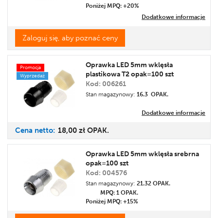
Poniżej MPQ: +20%
Dodatkowe informacje
Zaloguj się, aby poznać ceny
Oprawka LED 5mm wklęsła
Promocja
plastikowa T2 opak=100 szt
Wyprzedaż
Kod: 006261
Stan magazynowy:
16.3 OPAK.
Dodatkowe informacje
Cena
netto:
18,00 zł
OPAK.
Oprawka LED 5mm wklęsła srebrna
opak=100 szt
Kod: 004576
Stan magazynowy:
21.32 OPAK.
MPQ: 1
OPAK.
Poniżej MPQ: +15%