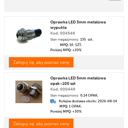
Cena
Promocja
Oprawka LED 3mm metalowa
Etykieta
wypukła
Kod: 004546
Stan magazynowy:
135 szt.
MPQ: 10
SZT.
Poniżej MPQ: +20%
Zaloguj się, aby poznać ceny
Oprawka LED 5mm metalowa
opak=100 szt
Kod: 000449
Stan magazynowy:
0.14 OPAK.
Kolejna dostawa około: 2026-08-14
MPQ: 1
OPAK.
Poniżej MPQ: +30%
Zaloguj się, aby poznać ceny