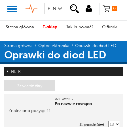
0
Strona główna
E-sklep
Jak kupować?
O firmie
Strona główna
/
Optoelektronika
/
Oprawki do diod LED
Oprawki do diod LED
FILTR
Zatwierdź filtry
SORTOWANIE
Po nazwie rosnąco
Znaleziono pozycji: 11
Pozycja
Nazwa
11 produkt(ów)