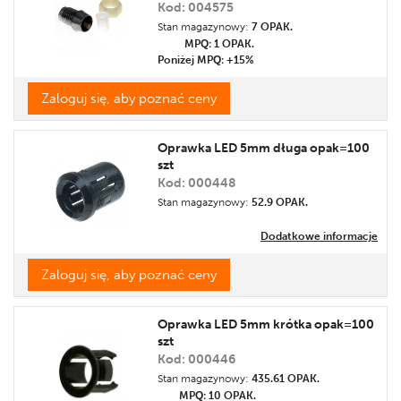
Kod: 004575
Stan magazynowy:
7 OPAK.
MPQ: 1
OPAK.
Poniżej MPQ: +15%
Zaloguj się, aby poznać ceny
Oprawka LED 5mm długa opak=100
szt
Kod: 000448
Stan magazynowy:
52.9 OPAK.
Dodatkowe informacje
Zaloguj się, aby poznać ceny
Oprawka LED 5mm krótka opak=100
szt
Kod: 000446
Stan magazynowy:
435.61 OPAK.
MPQ: 10
OPAK.