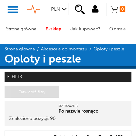
0
Strona główna
E-sklep
Jak kupować?
O firmie
Strona główna
/
Akcesoria do montażu
/
Oploty i peszle
Oploty i peszle
FILTR
Zatwierdź filtry
SORTOWANIE
Po nazwie rosnąco
Znaleziono pozycji: 90
Pozycja
Nazwa