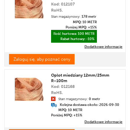
Kod: 012107
RoHS.
Stan magazynowy:
178 metr
MPQ: 10
METR
Poniżej MPQ: +15%
Ilość hurtowa: 100
METR
Rabat hurtowy: -10%
Dodatkowe informacje
Zaloguj się, aby poznać ceny
Oplot miedziany 12mm/25mm
R=100m
Kod: 012168
RoHS.
Stan magazynowy:
0 metr
Kolejna dostawa około: 2026-09-30
MPQ: 10
METR
Poniżej MPQ: +15%
Dodatkowe informacje