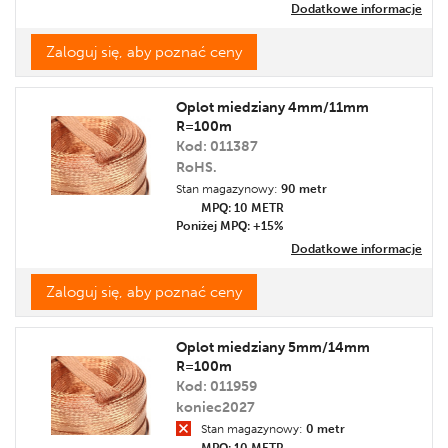
Dodatkowe informacje
Zaloguj się, aby poznać ceny
Oplot miedziany 4mm/11mm
R=100m
Kod: 011387
RoHS.
Stan magazynowy:
90 metr
MPQ: 10
METR
Poniżej MPQ: +15%
Dodatkowe informacje
Zaloguj się, aby poznać ceny
Oplot miedziany 5mm/14mm
R=100m
Kod: 011959
koniec2027
Stan magazynowy:
0 metr