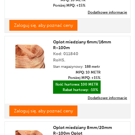
MPQ: 10
METR
Poniżej MPQ: +15%
Dodatkowe informacje
Zaloguj się, aby poznać ceny
Oplot miedziany 6mm/16mm
R=100m
Kod: 011840
RoHS.
Stan magazynowy:
188 metr
MPQ: 10
METR
Poniżej MPQ: +15%
Ilość hurtowa: 100
METR
Rabat hurtowy: -10%
Dodatkowe informacje
Zaloguj się, aby poznać ceny
Oplot miedziany 8mm/20mm
R=100m Oplot