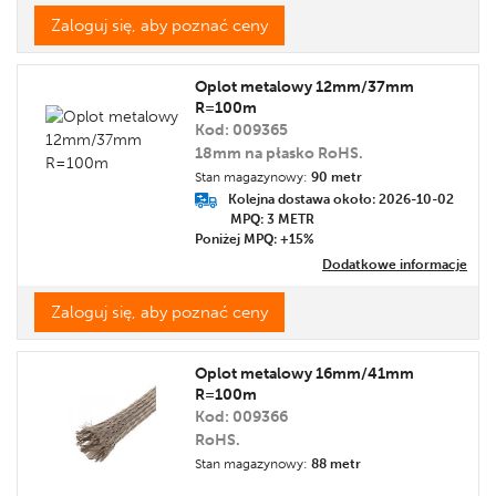
Zaloguj się, aby poznać ceny
Oplot metalowy 12mm/37mm
R=100m
Kod: 009365
18mm na płasko RoHS.
Stan magazynowy:
90 metr
Kolejna dostawa około: 2026-10-02
MPQ: 3
METR
Poniżej MPQ: +15%
Dodatkowe informacje
Zaloguj się, aby poznać ceny
Oplot metalowy 16mm/41mm
R=100m
Kod: 009366
RoHS.
Stan magazynowy:
88 metr