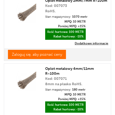
Oplot metalowy 2mm/7mm R=100m
Kod: 007073
Cena
RoHS.
Promocja
Stan magazynowy:
1070 metr
Etykieta
MPQ: 10
METR
Poniżej MPQ: +15%
Ilość hurtowa: 100
METR
Rabat hurtowy: -10%
Dodatkowe informacje
Zaloguj się, aby poznać ceny
Oplot metalowy 4mm/11mm
R=100m
Kod: 007071
8mm na płasko RoHS.
Stan magazynowy:
180 metr
MPQ: 10
METR
Poniżej MPQ: +15%
Ilość hurtowa: 100
METR
Rabat hurtowy: -10%