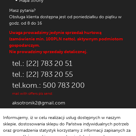
Mapa Strony
Masz pytania?
Obsługa klienta dostępna jest od poniedziałku do piątku w
godz. od 8 do 16
Uwaga prowadzimy jedynie sprzedaż hurtową
(zamówienie min. 100PLN netto), aktywnym podmiotom
gospodarczym.
Nie prowadzimy sprzedaży detalicznej.
tel.: [22] 783 20 51
tel.: [22] 783 20 55
tel.kom.: 500 783 200
mail with offers pls send:
aksotronik2@gmail.com
Informujemy, iż w celu realizacji usług dostępnych w naszym
sklepie, dostosowania sklepu do Państwa indywidualnych potrzeb
oraz gromadzenia statystyk korzystamy z informacji zapisanych za
© 1992-2021 Aksotronik.