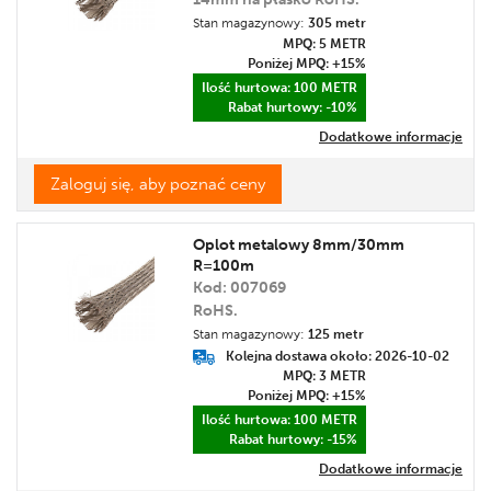
Stan magazynowy:
305 metr
MPQ: 5
METR
Poniżej MPQ: +15%
Ilość hurtowa: 100
METR
Rabat hurtowy: -10%
Dodatkowe informacje
Zaloguj się, aby poznać ceny
Oplot metalowy 8mm/30mm
R=100m
Kod: 007069
RoHS.
Stan magazynowy:
125 metr
Kolejna dostawa około: 2026-10-02
MPQ: 3
METR
Poniżej MPQ: +15%
Ilość hurtowa: 100
METR
Rabat hurtowy: -15%
Dodatkowe informacje