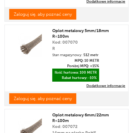
Dodatkowe informacje
Zaloguj się, aby poznać ceny
Oplot metalowy 5mm/18mm
R=100m
Kod: 007070
R
Stan magazynowy:
512 metr
MPQ: 10
METR
Poniżej MPQ: +15%
Ilość hurtowa: 100
METR
Rabat hurtowy: -10%
Dodatkowe informacje
Zaloguj się, aby poznać ceny
Oplot metalowy 6mm/22mm
R=100m
Kod: 007072
14mm na płasko RoHS.