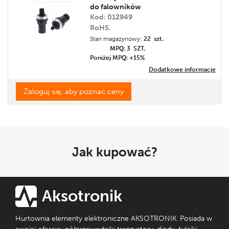
do falowników
Kod: 012949
RoHS.
Stan magazynowy:
22 szt.
MPQ: 3
SZT.
Poniżej MPQ: +15%
Dodatkowe informacje
Zaloguj się, aby poznać ceny
Jak kupować?
Aksotronik
Hurtownia elementy elektroniczne AKSOTRONIK. Posiada w