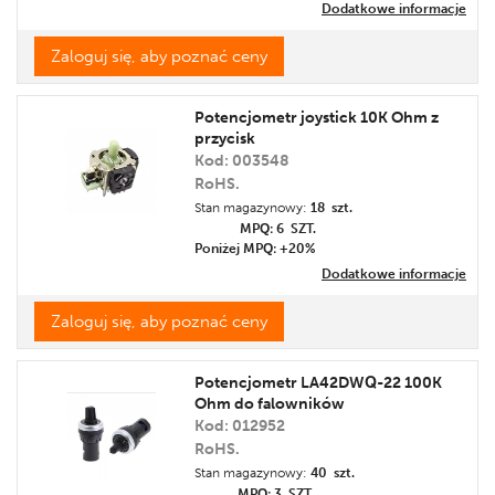
Dodatkowe informacje
Zaloguj się, aby poznać ceny
Potencjometr joystick 10K Ohm z
przycisk
Kod: 003548
RoHS.
Stan magazynowy:
18 szt.
MPQ: 6
SZT.
Poniżej MPQ: +20%
Dodatkowe informacje
Zaloguj się, aby poznać ceny
Potencjometr LA42DWQ-22 100K
Ohm do falowników
Kod: 012952
RoHS.
Stan magazynowy:
40 szt.
MPQ: 3
SZT.