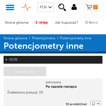
0
Strona główna
E-sklep
Jak kupować?
O firmie
Strona główna
/
Potencjometry
/
Potencjometry inne
Potencjometry inne
FILTR
Zatwierdź filtry
SORTOWANIE
Po nazwie rosnąco
Znaleziono pozycji: 10
Pozycja
Nazwa
10 produkt(ów)