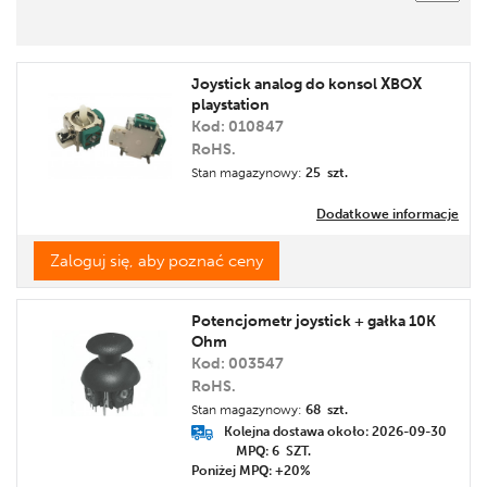
Cena
Promocja
Joystick analog do konsol XBOX
Etykieta
playstation
Kod: 010847
RoHS.
Stan magazynowy:
25 szt.
Dodatkowe informacje
Zaloguj się, aby poznać ceny
Potencjometr joystick + gałka 10K
Ohm
Kod: 003547
RoHS.
Stan magazynowy:
68 szt.
Kolejna dostawa około: 2026-09-30
MPQ: 6
SZT.
Poniżej MPQ: +20%