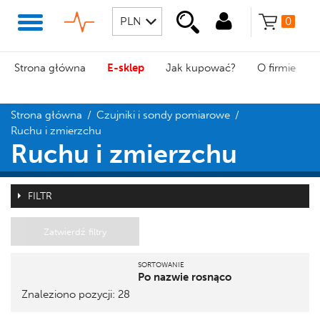
0
Strona główna
E-sklep
Jak kupować?
O firmie
Strona główna
/
Czujniki i sondy pomiarowe
/
Ruchu i zmierzchu
Ruchu i zmierzchu
FILTR
Zatwierdź filtry
SORTOWANIE
Po nazwie rosnąco
Znaleziono pozycji: 28
Pozycja