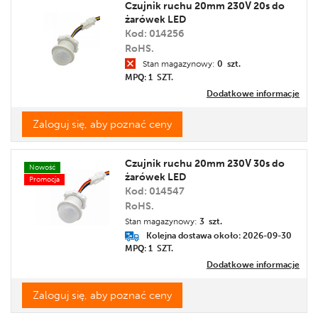
Czujnik ruchu 20mm 230V 20s do
żarówek LED
Kod: 014256
RoHS.
Stan magazynowy:
0 szt.
MPQ: 1
SZT.
Dodatkowe informacje
Zaloguj się, aby poznać ceny
Czujnik ruchu 20mm 230V 30s do
Nowość
żarówek LED
Promocja
Kod: 014547
RoHS.
Stan magazynowy:
3 szt.
Kolejna dostawa około: 2026-09-30
MPQ: 1
SZT.
Dodatkowe informacje
Zaloguj się, aby poznać ceny