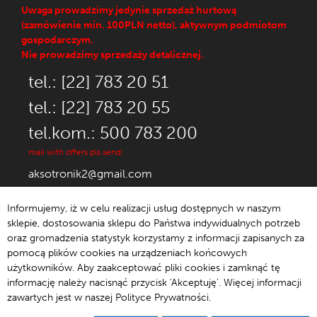
Uwaga prowadzimy jedynie sprzedaż hurtową
(zamówienie min. 100PLN netto), aktywnym podmiotom
gospodarczym.
Nie prowadzimy sprzedaży detalicznej.
tel.: [22] 783 20 51
tel.: [22] 783 20 55
tel.kom.: 500 783 200
mail with offers pls send:
aksotronik2@gmail.com
Informujemy, iż w celu realizacji usług dostępnych w naszym
sklepie, dostosowania sklepu do Państwa indywidualnych potrzeb
oraz gromadzenia statystyk korzystamy z informacji zapisanych za
© 1992-2021 Aksotronik.
pomocą plików cookies na urządzeniach końcowych
użytkowników. Aby zaakceptować pliki cookies i zamknąć tę
informację należy nacisnąć przycisk 'Akceptuję'. Więcej informacji
zawartych jest w naszej Polityce Prywatności.