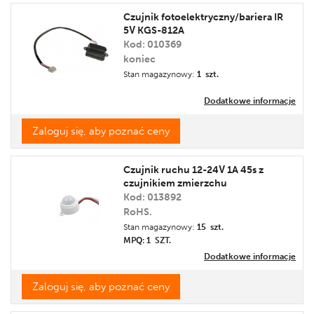
Nazwa
Czujnik fotoelektryczny/bariera IR
5V KGS-812A
Cena
Kod: 010369
Promocja
koniec
Etykieta
Stan magazynowy:
1 szt.
Dodatkowe informacje
Zaloguj się, aby poznać ceny
Czujnik ruchu 12-24V 1A 45s z
czujnikiem zmierzchu
Kod: 013892
RoHS.
Stan magazynowy:
15 szt.
MPQ: 1
SZT.
Dodatkowe informacje
Zaloguj się, aby poznać ceny