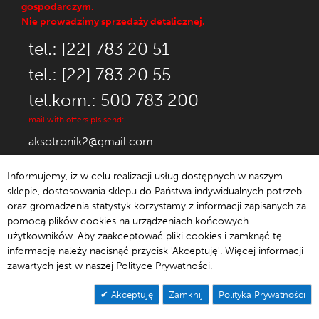
gospodarczym.
Nie prowadzimy sprzedaży detalicznej.
tel.: [22] 783 20 51
tel.: [22] 783 20 55
tel.kom.: 500 783 200
mail with offers pls send:
aksotronik2@gmail.com
Informujemy, iż w celu realizacji usług dostępnych w naszym
sklepie, dostosowania sklepu do Państwa indywidualnych potrzeb
oraz gromadzenia statystyk korzystamy z informacji zapisanych za
© 1992-2021 Aksotronik.
pomocą plików cookies na urządzeniach końcowych
użytkowników. Aby zaakceptować pliki cookies i zamknąć tę
informację należy nacisnąć przycisk 'Akceptuję'. Więcej informacji
zawartych jest w naszej Polityce Prywatności.
Akceptuję
Zamknij
Polityka Prywatności