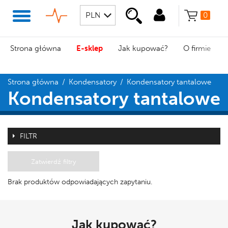
0
Strona główna
E-sklep
Jak kupować?
O firmie
Strona główna
/
Kondensatory
/
Kondensatory tantalowe
Kondensatory tantalowe
FILTR
Zatwierdź filtry
Brak produktów odpowiadających zapytaniu.
Jak kupować?