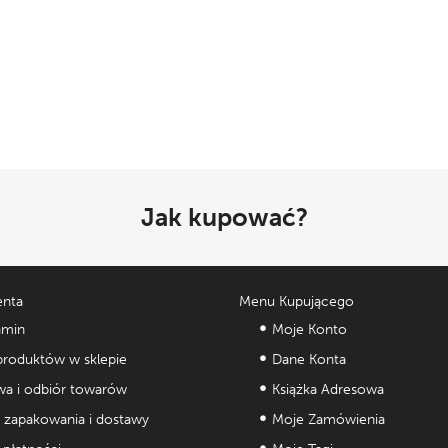
Jak kupować?
enta
Menu Kupującego
amin
Moje Konto
roduktów w sklepie
Dane Konta
a i odbiór towarów
Książka Adresowa
 zapakowania i dostawy
Moje Zamówienia