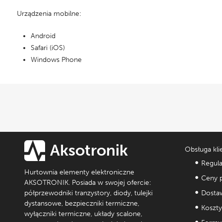
Urządzenia mobilne:
Android
Safari (iOS)
Windows Phone
Aksotronik
Obsługa kli
Regul
Hurtownia elementy elektroniczne
Ceny p
AKSOTRONIK. Posiada w swojej ofercie:
półprzewodniki tranzystory, diody, tulejki
Dostaw
dystansowe, bezpieczniki termiczne,
Koszty
wyłączniki termiczne, układy scalone,