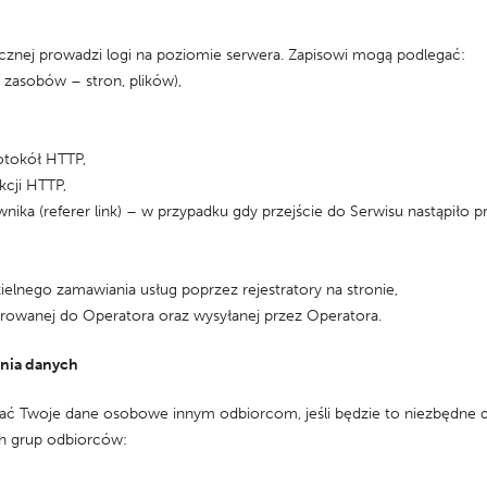
cznej prowadzi logi na poziomie serwera. Zapisowi mogą podlegać:
zasobów – stron, plików),
otokół HTTP,
kcji HTTP,
a (referer link) – w przypadku gdy przejście do Serwisu nastąpiło p
nego zamawiania usług poprzez rejestratory na stronie,
rowanej do Operatora oraz wysyłanej przez Operatora.
ania danych
ać Twoje dane osobowe innym odbiorcom, jeśli będzie to niezbędne 
ch grup odbiorców: