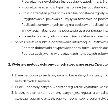
- Prowadzenie newslettera (na podstawie zgody – art. 6 ust
- Prowadzenie rozmów typu chat online (na podstawie uzasad
- Obsługa zapytań przez formularz (na podstawie zgody – art
- Przygotowanie, pakowanie i wysyłka towarów (na podstawie
- Realizacja zamówionych usług (na podstawie realizacji umo
- Windykacja należności (na podstawie uzasadnionego interes
- Prezentacja oferty lub informacji (na podstawie uzasadnion
Serwis realizuje funkcje pozyskiwania informacji o użytkown
- Poprzez dobrowolnie wprowadzone w formularzach dane
- Poprzez zapisywanie w urządzeniach końcowych plików co
2. Wybrane metody ochrony danych stosowane przez Operato
Dane osobowe przechowywane w bazie danych są zaszyfrowan
bazy danych z serwera.
W celu ochrony danych Operator regularnie wykonuje kopie
Istotnym elementem ochrony danych jest regularna aktual
oznacza regularne aktualizacje komponentów programistyc