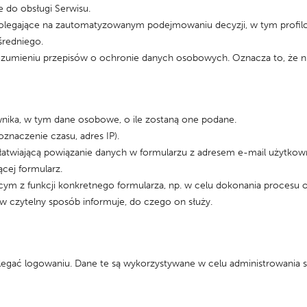
 do obsługi Serwisu.
legające na zautomatyzowanym podejmowaniu decyzji, w tym profilo
średniego.
umieniu przepisów o ochronie danych osobowych. Oznacza to, że nie 
nika, w tym dane osobowe, o ile zostaną one podane.
znaczenie czasu, adres IP).
łatwiającą powiązanie danych w formularzu z adresem e-mail użytkow
ącej formularz.
ym z funkcji konkretnego formularza, np. w celu dokonania procesu 
a w czytelny sposób informuje, do czego on służy.
egać logowaniu. Dane te są wykorzystywane w celu administrowania 