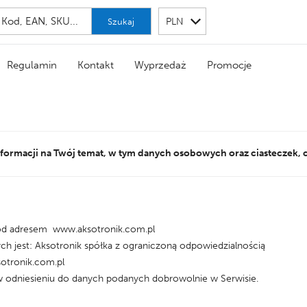
Szukaj
Regulamin
Kontakt
Wyprzedaż
Promocje
nformacji na Twój temat, w tym danych osobowych oraz ciasteczek, cz
pod adresem www.aksotronik.com.pl
 jest: Aksotronik spółka z ograniczoną odpowiedzialnością
sotronik.com.pl
 odniesieniu do danych podanych dobrowolnie w Serwisie.
: