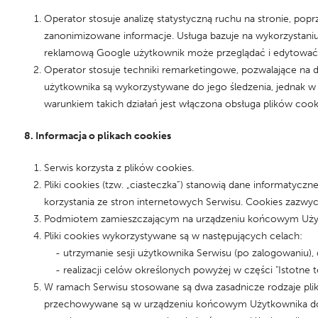
Operator stosuje analizę statystyczną ruchu na stronie, pop
zanonimizowane informacje. Usługa bazuje na wykorzystani
reklamową Google użytkownik może przeglądać i edytować i
Operator stosuje techniki remarketingowe, pozwalające n
użytkownika są wykorzystywane do jego śledzenia, jednak
warunkiem takich działań jest włączona obsługa plików cook
8. Informacja o plikach cookies
Serwis korzysta z plików cookies.
Pliki cookies (tzw. „ciasteczka”) stanowią dane informatyc
korzystania ze stron internetowych Serwisu. Cookies zazwy
Podmiotem zamieszczającym na urządzeniu końcowym Użytkow
Pliki cookies wykorzystywane są w następujących celach:
- utrzymanie sesji użytkownika Serwisu (po zalogowaniu), d
- realizacji celów określonych powyżej w części "Istotne t
W ramach Serwisu stosowane są dwa zasadnicze rodzaje plików
przechowywane są w urządzeniu końcowym Użytkownika do cza