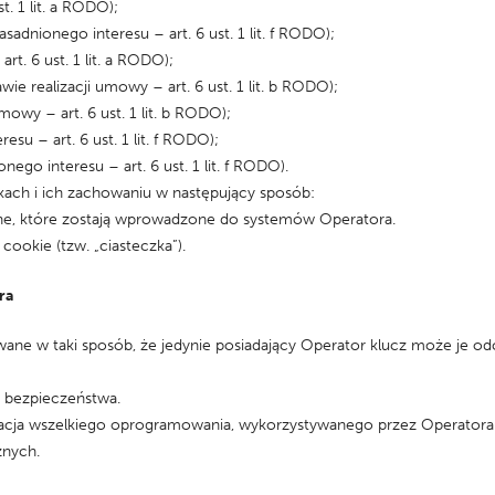
. 1 lit. a RODO);
nionego interesu – art. 6 ust. 1 lit. f RODO);
. 6 ust. 1 lit. a RODO);
 realizacji umowy – art. 6 ust. 1 lit. b RODO);
wy – art. 6 ust. 1 lit. b RODO);
u – art. 6 ust. 1 lit. f RODO);
ego interesu – art. 6 ust. 1 lit. f RODO).
ikach i ich zachowaniu w następujący sposób:
, które zostają wprowadzone do systemów Operatora.
okie (tzw. „ciasteczka”).
ra
e w taki sposób, że jedynie posiadający Operator klucz może je od
 bezpieczeństwa.
izacja wszelkiego oprogramowania, wykorzystywanego przez Operator
znych.