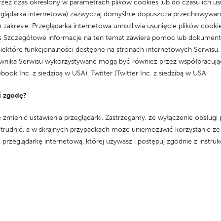
 czas określony w parametrach plików cookies lub do czasu ich usu
eglądarka internetowa) zazwyczaj domyślnie dopuszcza przechowywan
kresie. Przeglądarka internetowa umożliwia usunięcie plików cookie
s Szczegółowe informacje na ten temat zawiera pomoc lub dokumentac
ektóre funkcjonalności dostępne na stronach internetowych Serwisu.
wnika Serwisu wykorzystywane mogą być również przez współpracując
ook Inc. z siedzibą w USA), Twitter (Twitter Inc. z siedzibą w USA
ać zgodę?
zmienić ustawienia przeglądarki. Zastrzegamy, że wyłączenie obsługi 
trudnić, a w skrajnych przypadkach może uniemożliwić korzystanie z
j przeglądarkę internetową, której używasz i postępuj zgodnie z instruk