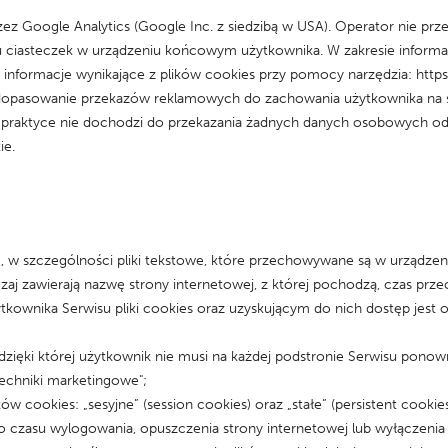
rzez Google Analytics (Google Inc. z siedzibą w USA). Operator nie prz
u ciasteczek w urządzeniu końcowym użytkownika. W zakresie informa
nformacje wynikające z plików cookies przy pomocy narzędzia: http
a dopasowanie przekazów reklamowych do zachowania użytkownika na 
 w praktyce nie dochodzi do przekazania żadnych danych osobowych 
ie.
zne, w szczególności pliki tekstowe, które przechowywane są w urząd
czaj zawierają nazwę strony internetowej, z której pochodzą, czas p
nika Serwisu pliki cookies oraz uzyskującym do nich dostęp jest o
zięki której użytkownik nie musi na każdej podstronie Serwisu ponown
echniki marketingowe";
 cookies: „sesyjne” (session cookies) oraz „stałe” (persistent cookie
su wylogowania, opuszczenia strony internetowej lub wyłączenia opr