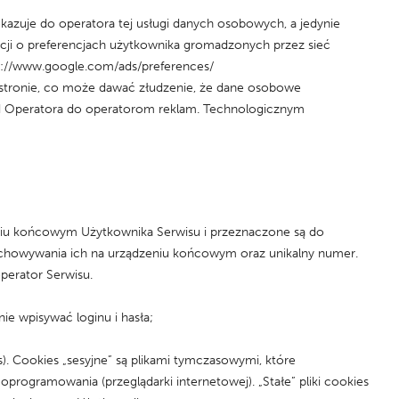
ekazuje do operatora tej usługi danych osobowych, a jedynie
cji o preferencjach użytkownika gromadzonych przez sieć
s://www.google.com/ads/preferences/
stronie, co może dawać złudzenie, że dane osobowe
od Operatora do operatorom reklam. Technologicznym
zeniu końcowym Użytkownika Serwisu i przeznaczone są do
rzechowywania ich na urządzeniu końcowym oraz unikalny numer.
perator Serwisu.
ie wpisywać loginu i hasła;
s). Cookies „sesyjne” są plikami tymczasowymi, które
ogramowania (przeglądarki internetowej). „Stałe” pliki cookies