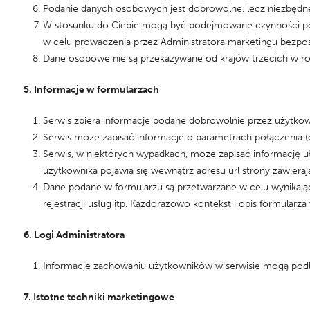
Podanie danych osobowych jest dobrowolne, lecz niezbędne
W stosunku do Ciebie mogą być podejmowane czynności po
w celu prowadzenia przez Administratora marketingu bezpo
Dane osobowe nie są przekazywane od krajów trzecich w roz
5. Informacje w formularzach
Serwis zbiera informacje podane dobrowolnie przez użytkow
Serwis może zapisać informacje o parametrach połączenia (o
Serwis, w niektórych wypadkach, może zapisać informację u
użytkownika pojawia się wewnątrz adresu url strony zawieraj
Dane podane w formularzu są przetwarzane w celu wynikając
rejestracji usług itp. Każdorazowo kontekst i opis formularz
6. Logi Administratora
Informacje zachowaniu użytkowników w serwisie mogą podl
7. Istotne techniki marketingowe