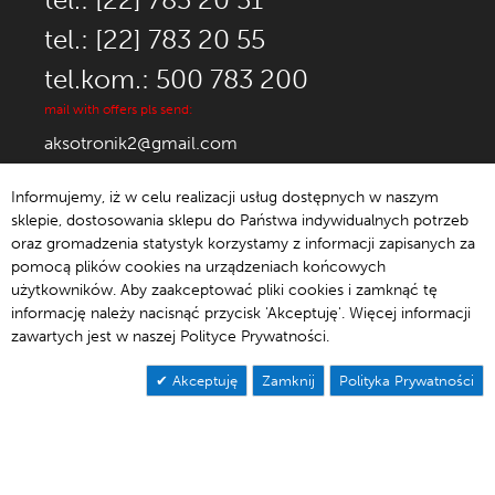
tel.: [22] 783 20 55
tel.kom.: 500 783 200
mail with offers pls send:
aksotronik2@gmail.com
Informujemy, iż w celu realizacji usług dostępnych w naszym
sklepie, dostosowania sklepu do Państwa indywidualnych potrzeb
oraz gromadzenia statystyk korzystamy z informacji zapisanych za
© 1992-2021 Aksotronik.
pomocą plików cookies na urządzeniach końcowych
użytkowników. Aby zaakceptować pliki cookies i zamknąć tę
informację należy nacisnąć przycisk 'Akceptuję'. Więcej informacji
zawartych jest w naszej Polityce Prywatności.
Page 2 of 9
Akceptuję
Zamknij
Polityka Prywatności