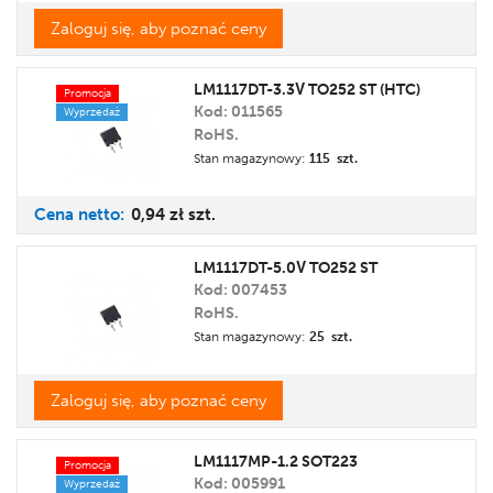
Zaloguj się, aby poznać ceny
LM1117DT-3.3V TO252 ST (HTC)
Promocja
Kod: 011565
Wyprzedaż
RoHS.
Stan magazynowy:
115 szt.
Cena
netto:
0,94 zł
szt.
LM1117DT-5.0V TO252 ST
Kod: 007453
RoHS.
Stan magazynowy:
25 szt.
Zaloguj się, aby poznać ceny
LM1117MP-1.2 SOT223
Promocja
Kod: 005991
Wyprzedaż