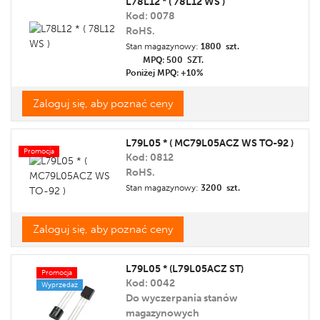
L78L12 * ( 78L12 WS )
Kod: 0078
Cena
RoHS.
Promocja
Stan magazynowy:
1800 szt.
Etykieta
MPQ: 500
SZT.
Poniżej MPQ: +10%
Zaloguj się, aby poznać ceny
L79L05 * ( MC79L05ACZ WS TO-92 )
Promocja
Kod: 0812
RoHS.
Stan magazynowy:
3200 szt.
Zaloguj się, aby poznać ceny
L79L05 * (L79L05ACZ ST)
Promocja
Kod: 0042
Wyprzedaż
Do wyczerpania stanów
magazynowych