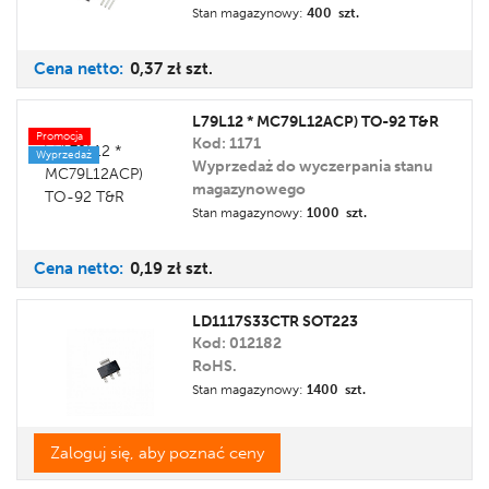
Stan magazynowy:
400 szt.
Cena
netto:
0,37 zł
szt.
L79L12 * MC79L12ACP) TO-92 T&R
Promocja
Kod: 1171
Wyprzedaż
Wyprzedaż do wyczerpania stanu
magazynowego
Stan magazynowy:
1000 szt.
Cena
netto:
0,19 zł
szt.
LD1117S33CTR SOT223
Kod: 012182
RoHS.
Stan magazynowy:
1400 szt.
Zaloguj się, aby poznać ceny