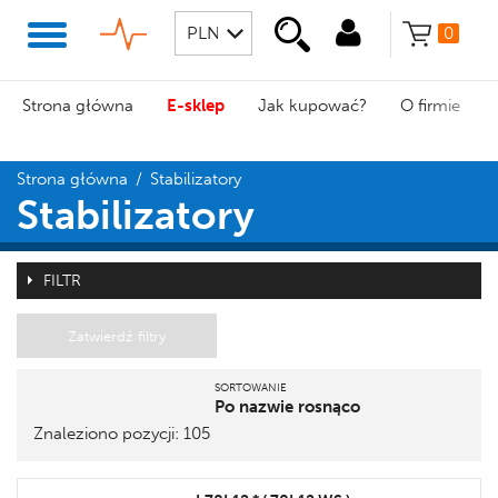
0
Strona główna
E-sklep
Jak kupować?
O firmie
Strona główna
/
Stabilizatory
Stabilizatory
FILTR
Zatwierdź filtry
SORTOWANIE
Po nazwie rosnąco
Znaleziono pozycji: 105
Pozycja
Nazwa