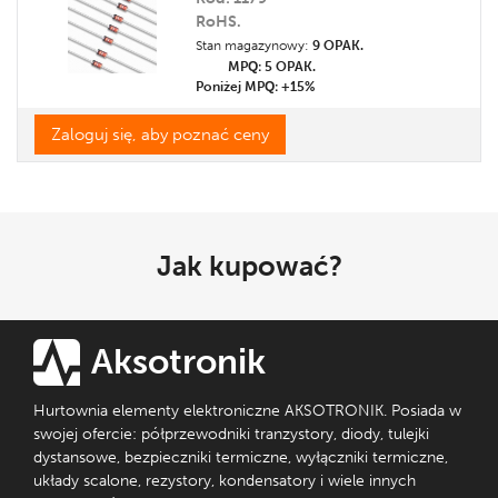
RoHS.
Stan magazynowy:
9 OPAK.
MPQ: 5
OPAK.
Poniżej MPQ: +15%
Zaloguj się, aby poznać ceny
Jak kupować?
Aksotronik
Hurtownia elementy elektroniczne AKSOTRONIK. Posiada w
swojej ofercie: półprzewodniki tranzystory, diody, tulejki
dystansowe, bezpieczniki termiczne, wyłączniki termiczne,
układy scalone, rezystory, kondensatory i wiele innych