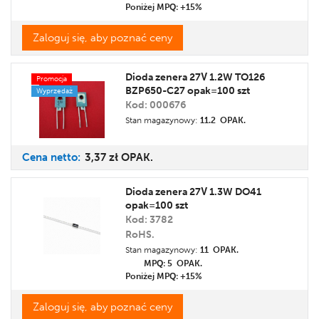
Poniżej MPQ: +15%
Zaloguj się, aby poznać ceny
Dioda zenera 27V 1.2W TO126
Promocja
BZP650-C27 opak=100 szt
Wyprzedaż
Kod: 000676
Stan magazynowy:
11.2 OPAK.
Cena
netto:
3,37 zł
OPAK.
Dioda zenera 27V 1.3W DO41
opak=100 szt
Kod: 3782
RoHS.
Stan magazynowy:
11 OPAK.
MPQ: 5
OPAK.
Poniżej MPQ: +15%
Zaloguj się, aby poznać ceny