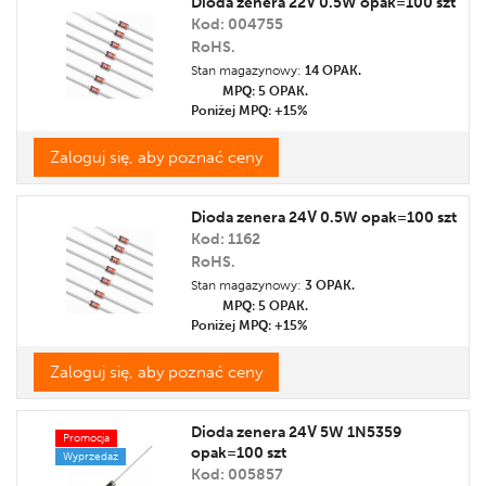
Dioda zenera 22V 0.5W opak=100 szt
Kod: 004755
Cena
RoHS.
Promocja
Stan magazynowy:
14 OPAK.
Etykieta
MPQ: 5
OPAK.
Poniżej MPQ: +15%
Zaloguj się, aby poznać ceny
Dioda zenera 24V 0.5W opak=100 szt
Kod: 1162
RoHS.
Stan magazynowy:
3 OPAK.
MPQ: 5
OPAK.
Poniżej MPQ: +15%
Zaloguj się, aby poznać ceny
Dioda zenera 24V 5W 1N5359
Promocja
opak=100 szt
Wyprzedaż
Kod: 005857