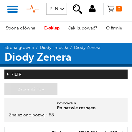
0
Strona główna
E-sklep
Jak kupować?
O firmie
Strona główna
/
Diody i mostki
/
Diody Zenera
Diody Zenera
FILTR
Zatwierdź filtry
SORTOWANIE
Po nazwie rosnąco
Znaleziono pozycji: 68
Pozycja
Nazwa