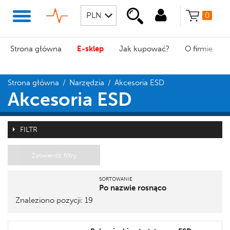
0
Strona główna
E-sklep
Jak kupować?
O firmie
Strona główna
/
Narzędzia
/
Akcesoria ESD
Akcesoria ESD
FILTR
Zatwierdź filtry
SORTOWANIE
Po nazwie rosnąco
Znaleziono pozycji: 19
Pozycja
Nazwa