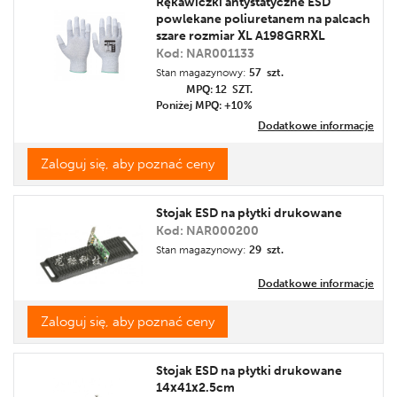
Rękawiczki antystatyczne ESD
powlekane poliuretanem na palcach
Cena
szare rozmiar XL A198GRRXL
Promocja
Kod: NAR001133
Etykieta
Stan magazynowy:
57 szt.
MPQ: 12
SZT.
Poniżej MPQ: +10%
Dodatkowe informacje
Zaloguj się, aby poznać ceny
Stojak ESD na płytki drukowane
Kod: NAR000200
Stan magazynowy:
29 szt.
Dodatkowe informacje
Zaloguj się, aby poznać ceny
Stojak ESD na płytki drukowane
14x41x2.5cm