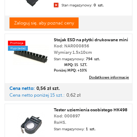
Stan magazynowy:
0 szt.
Zaloguj się, aby poznać ceny
Stojak ESD na płytki drukowane mini
Promocja
Kod: NAR000856
Wyprzedaż
Wymiary 1.5x10cm
Stan magazynowy:
794 szt.
MPQ: 15
SZT.
Poniżej MPQ: +10%
Dodatkowe informacje
Cena
netto:
0,56 zł
szt.
Cena netto poniżej 15 szt.:
0,62 zł
Tester uziemienia osobistego HK498
Kod: 000897
RoHS.
Stan magazynowy:
1 szt.