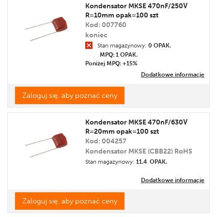
Kondensator MKSE 470nF/250V
R=10mm opak=100 szt
Kod: 007760
koniec
Stan magazynowy:
0 OPAK.
MPQ: 1
OPAK.
Poniżej MPQ: +15%
Dodatkowe informacje
Zaloguj się, aby poznać ceny
Kondensator MKSE 470nF/630V
R=20mm opak=100 szt
Kod: 004257
Kondensator MKSE (CBB22) RoHS
Stan magazynowy:
11.4 OPAK.
Dodatkowe informacje
Zaloguj się, aby poznać ceny