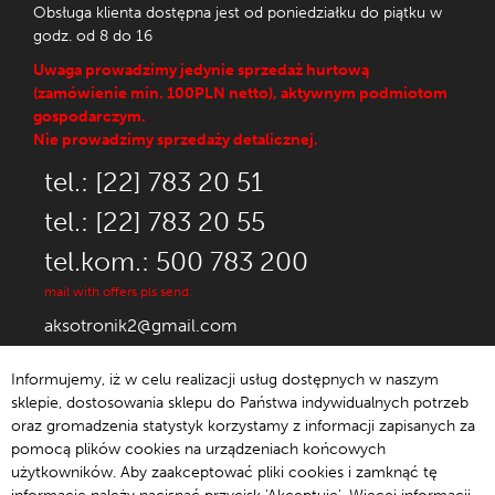
Obsługa klienta dostępna jest od poniedziałku do piątku w
godz. od 8 do 16
Uwaga prowadzimy jedynie sprzedaż hurtową
(zamówienie min. 100PLN netto), aktywnym podmiotom
gospodarczym.
Nie prowadzimy sprzedaży detalicznej.
tel.: [22] 783 20 51
tel.: [22] 783 20 55
tel.kom.: 500 783 200
mail with offers pls send:
aksotronik2@gmail.com
Informujemy, iż w celu realizacji usług dostępnych w naszym
sklepie, dostosowania sklepu do Państwa indywidualnych potrzeb
oraz gromadzenia statystyk korzystamy z informacji zapisanych za
© 1992-2021 Aksotronik.
pomocą plików cookies na urządzeniach końcowych
użytkowników. Aby zaakceptować pliki cookies i zamknąć tę