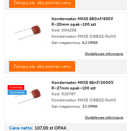
Zaloguj się, aby poznać ceny
Kondensator MKSE 680nF/630V
R=20mm opak=100 szt
Kod: 004258
Kondensator MKSE (CBB22) RoHS
Stan magazynowy:
6.2 OPAK.
Dodatkowe informacje
Zaloguj się, aby poznać ceny
Kondensator MKSE 68nF/2000V
Promocja
R=27mm opak=100 szt
Wyprzedaż
Kod: 010767
Kondensator MKSE (CBB22) RoHS
Stan magazynowy:
3.1 OPAK.
Dodatkowe informacje
Cena
netto:
107,00 zł
OPAK.