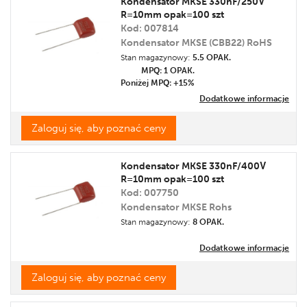
Kondensator MKSE 330nF/250V
R=10mm opak=100 szt
Cena
Kod: 007814
Promocja
Kondensator MKSE (CBB22) RoHS
Etykieta
Stan magazynowy:
5.5 OPAK.
MPQ: 1
OPAK.
Poniżej MPQ: +15%
Dodatkowe informacje
Zaloguj się, aby poznać ceny
Kondensator MKSE 330nF/400V
R=10mm opak=100 szt
Kod: 007750
Kondensator MKSE Rohs
Stan magazynowy:
8 OPAK.
Dodatkowe informacje
Zaloguj się, aby poznać ceny