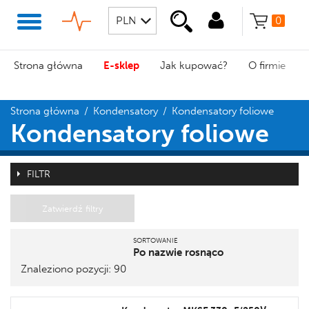
0
Strona główna
E-sklep
Jak kupować?
O firmie
Strona główna
/
Kondensatory
/
Kondensatory foliowe
Kondensatory foliowe
FILTR
Zatwierdź filtry
SORTOWANIE
Po nazwie rosnąco
Znaleziono pozycji: 90
Pozycja
Nazwa