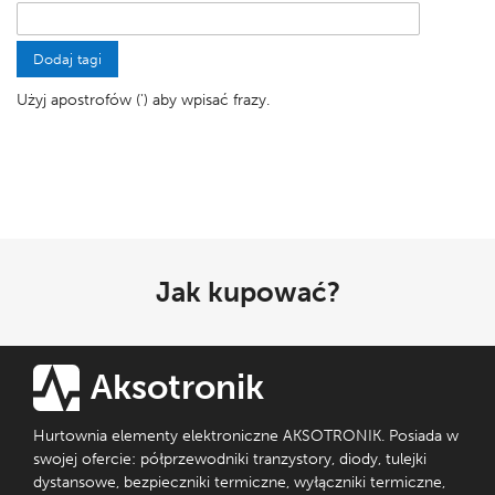
Dodaj tagi
Użyj apostrofów (') aby wpisać frazy.
Jak kupować?
Aksotronik
Hurtownia elementy elektroniczne AKSOTRONIK. Posiada w
swojej ofercie: półprzewodniki tranzystory, diody, tulejki
dystansowe, bezpieczniki termiczne, wyłączniki termiczne,