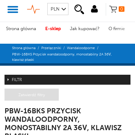
0
Strona główna
E-sklep
Jak kupować?
O firmie
Strona główna
/
Przełączniki
/
Wandaloodporne
/
PBW-16BKS Przycisk wandaloodporny, monostabilny 2A 36V,
klawisz płaski
FILTR
Zatwierdź filtry
PBW-16BKS PRZYCISK
WANDALOODPORNY,
MONOSTABILNY 2A 36V, KLAWISZ