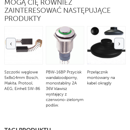
MOGĄ CIĘ RÓWNIEŻ
ZAINTERESOWAĆ NASTĘPUJĄCE
PRODUKTY
‹
›
-
Szczotki węglowe
PBW-16BP Przycisk
Przełącznik
5x8x14mm Bosch,
wandaloodporny,
montowany na
Makita, Protool,
monostabilny 2A
kabel okrągły
AEG, Einhell SW-86
36V klawisz
wystający z
czerwono-zielonym
podśw.