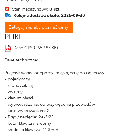
Stan magazynowy:
0 szt.
Kolejna dostawa około: 2026-09-30
Zaloguj się, aby poznać ceny
PLIKI
Dane GPSR (552.87 KB)
Dane techniczne:
Przycisk wandaloodporny, przykręcany do obudowy
- pojedynczy
- monostabilny
- zwierny
- klawisz płaski
- wyprowadzenia: do przykręcenia przewodów
- ilość wyprowadzeń: 2
- Prąd / napięcie: 2A/36V
- kolor klawisza: srebrny
- średnica klawisza: 11.8mm