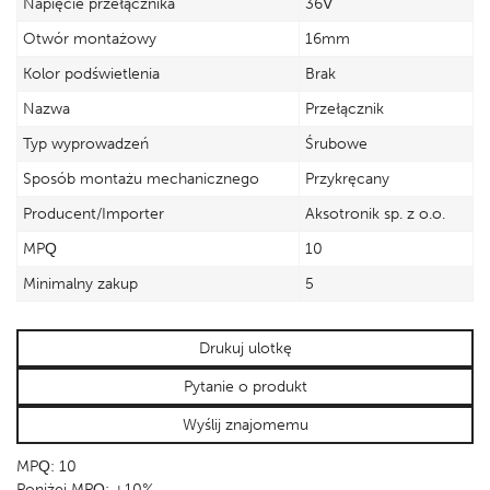
Napięcie przełącznika
36V
Otwór montażowy
16mm
Kolor podświetlenia
Brak
Nazwa
Przełącznik
Typ wyprowadzeń
Śrubowe
Sposób montażu mechanicznego
Przykręcany
Producent/Importer
Aksotronik sp. z o.o.
MPQ
10
Minimalny zakup
5
Drukuj ulotkę
Pytanie o produkt
Wyślij znajomemu
MPQ: 10
Poniżej MPQ: +10%