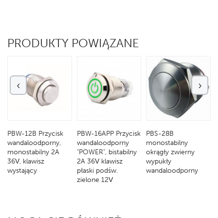
PRODUKTY POWIĄZANE
‹
›
PBW-12B Przycisk
PBW-16APP Przycisk
PBS-28B
wandaloodporny,
wandaloodporny
monostabilny
monostabilny 2A
"POWER", bistabilny
okrągły zwierny
36V, klawisz
2A 36V klawisz
wypukły
y
wystający
płaski podśw.
wandaloodporny
zielone 12V