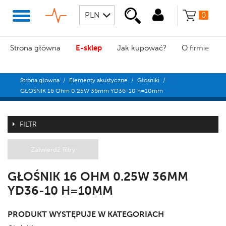
0
Strona główna
E-sklep
Jak kupować?
O firmie
Strona główna
/
Elementy akustyczne
/
Głośniki
/
GŁOŚNIK 16 Ohm 0.25W 36mm YD36-10 h=10mm
FILTR
Zatwierdź filtry
GŁOŚNIK 16 OHM 0.25W 36MM
YD36-10 H=10MM
PRODUKT WYSTĘPUJE W KATEGORIACH