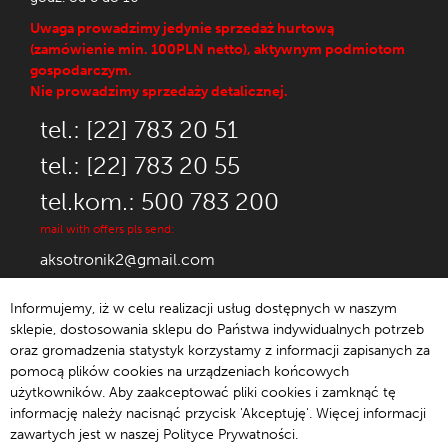
Uwaga prowadzimy jedynie sprzedaż hurtową
(zamówienie min. 100PLN netto), aktywnym podmiotom
gospodarczym.
Nie prowadzimy sprzedaży detalicznej.
tel.: [22] 783 20 51
tel.: [22] 783 20 55
tel.kom.: 500 783 200
mail with offers pls send:
aksotronik2@gmail.com
Informujemy, iż w celu realizacji usług dostępnych w naszym
sklepie, dostosowania sklepu do Państwa indywidualnych potrzeb
oraz gromadzenia statystyk korzystamy z informacji zapisanych za
© 1992-2021 Aksotronik.
pomocą plików cookies na urządzeniach końcowych
użytkowników. Aby zaakceptować pliki cookies i zamknąć tę
informację należy nacisnąć przycisk 'Akceptuję'. Więcej informacji
zawartych jest w naszej Polityce Prywatności.