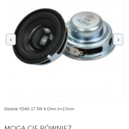
‹
›
Głośnik YD40-17 3W 4 Ohm h=17mm
MOGĄ CIĘ RÓWNIEŻ