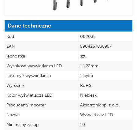
Dane techniczne
Kod
002035
EAN
5904257838957
jednostka
szt.
Wysokość wyświetlacza LED
14,22mm
Ilość cyfr wyświetlacza
1 cyfra
Wyróżnik
RoHS.
Kolor wyświetlacza LED
Niebieski
Producent/Importer
Aksotronik sp. z o.o.
Nazwa
Wyświetlacz LED
Minimalny zakup
10