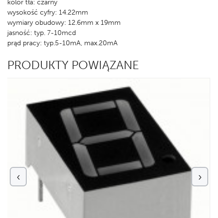
kolor tła: czarny
wysokość cyfry: 14.22mm
wymiary obudowy: 12.6mm x 19mm
jasność: typ. 7-10mcd
prąd pracy: typ.5-10mA, max.20mA
PRODUKTY POWIĄZANE
‹
›