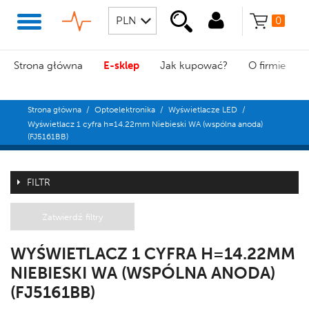
0
Strona główna
E-sklep
Jak kupować?
O firmie
Strona główna
/
Optoelektronika
/
Wyświetlacze LED
/
Wyświetlacz 1 cyfra h=14.22mm Niebieski WA (wspólna anoda)
(FJ5161BB)
FILTR
Zatwierdź filtry
WYŚWIETLACZ 1 CYFRA H=14.22MM
NIEBIESKI WA (WSPÓLNA ANODA)
(FJ5161BB)