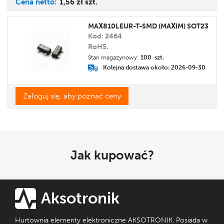
Cena
netto:
1,56 zł
szt.
MAX810LEUR-T-SMD (MAXIM) SOT23
Kod: 2464
RoHS.
Stan magazynowy:
100 szt.
Kolejna dostawa około: 2026-09-30
Zaloguj się, aby poznać ceny
Jak kupować?
Aksotronik
Hurtownia elementy elektroniczne AKSOTRONIK. Posiada w