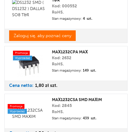
T&R
Kod: 000552
RoHS.
Stan magazynowy:
4 szt.
Zaloguj się, aby poznać ceny
MAX1232CPA MAX
Promocja
Kod: 2632
Wyprzedaż
RoHS.
Stan magazynowy:
149 szt.
Cena
netto:
1,80 zł
szt.
MAX1232CSA SMD MAXIM
Kod: 2845
Promocja
RoHS.
Wyprzedaż
Stan magazynowy:
439 szt.