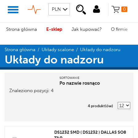
0
Strona główna
E-sklep
Jak kupować?
O firmie
Strona główna
/
Układy scalone
/
Układy do nadzoru
Układy do nadzoru
SORTOWANIE
Po nazwie rosnąco
Znaleziono pozycji: 4
Pozycja
Nazwa
4 produkt(ów)
Cena
Promocja
DS1232 SMD ( DS1232 ) DALLAS SO8
Etykieta