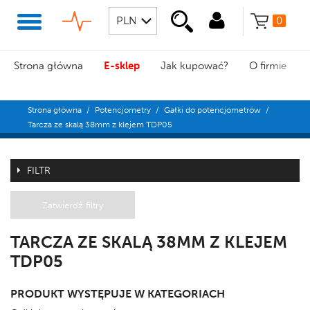
0
Strona główna
E-sklep
Jak kupować?
O firmie
Strona główna
/
Potencjometry
/
Gałki do potencjometrów
/
Tarcza ze skalą 38mm z klejem TDP05
FILTR
Zatwierdź filtry
TARCZA ZE SKALĄ 38MM Z KLEJEM
TDP05
PRODUKT WYSTĘPUJE W KATEGORIACH