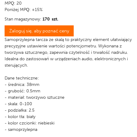
MPQ: 20
Poniżej MPQ: +15%
Stan magazynowy:
170 szt.
Zaloguj się, aby poznać ceny
Samoprzylepna tarcza ze skalą to praktyczny element ułatwiający
precyzyjne ustawienie wartości potencjometru. Wykonana z
tworzywa sztucznego, zapewnia czytelność i trwałość nadruku.
Idealna do zastosowań w urządzeniach audio, elektronicznych i
sterujących.
Dane techniczne:
- średnica: 38mm
- grubość: 0.5mm
- materiał: tworzywo sztuczne
- skala: 0-100
- podziałka: 2.5
- kolor tła: biały
- kolor czcionki: niebieski
- samoprzylepna