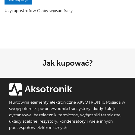
Użyj apostrofów (') aby wpisać frazy.
Jak kupować?
Aksotronik
Hurtownia elementy elektroniczne AKSOTRONIK. Posiada w
swojej ofercie: półprzewodniki tranzystory, diody, tulejki
dystansowe, bezpieczniki termiczne, wyłączniki termiczne,
układy scalone, rezystory, kondensatory i wiele innych
podzespołów elektronicznych.