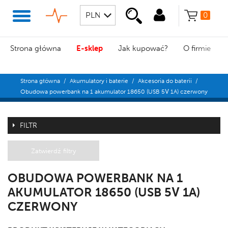
0
Strona główna
E-sklep
Jak kupować?
O firmie
Strona główna
/
Akumulatory i baterie
/
Akcesoria do baterii
/
Obudowa powerbank na 1 akumulator 18650 (USB 5V 1A) czerwony
FILTR
Zatwierdź filtry
OBUDOWA POWERBANK NA 1
AKUMULATOR 18650 (USB 5V 1A)
CZERWONY