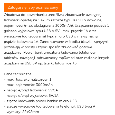
Zaloguj się, aby poznać ceny
Obudowa do powerbanku umożliwia zbudowanie awaryjnej
ładowarki opartej na 1 akumulatorze typu 18650 o dowolnej
pojemności (max. obsługiwana 3000mAh). Urządzenie posiada 1
gniazdo wyjściowe typu USB A 5V i max. prądzie 1A oraz
wejściowe (do ładowania) typu micro USB o maksymalnym
prądzie ładowania 1A. Zamontowane w środku blaszki i sprężynki
pozwalają w prosty i szybki sposób zbudować gotowe
urządzenie. Power bank umożliwia ładowanie telefonów,
tabletów, nawigacji, odtwarzaczy mp3/mp4 oraz zasilanie innych
urządzeń na USB 5V np. latarki, lutownice itp.
Dane techniczne:
- max. ilość akumulatorów: 1
- max. pojemność: 3000mAh
- napięcie/prąd ładowania: 5V/1A
- napięcie/prąd wyjściowe: 5V/1A
- złącze ładowania power banku: micro USB
- złącze wyjściowe (do ładowania telefonu): USB typu A
- wymiary: 22x92mm