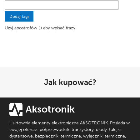
Dodaj tagi
Użyj apostrofów (') aby wpisać frazy.
Jak kupować?
Aksotronik
Hurtownia elementy elektroniczne AKSOTRONIK. Posiada w
swojej ofercie: półprzewodniki tranzystory, diody, tulejki
dystansowe, bezpieczniki termiczne, wyłączniki termiczne,