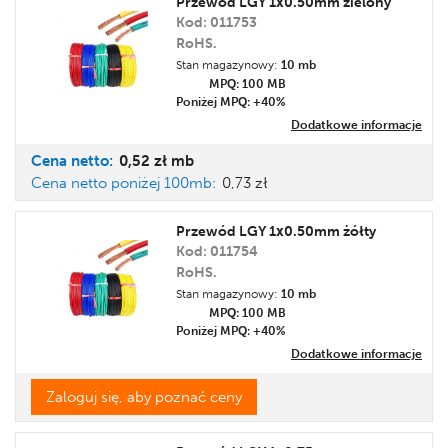
Przewód LGY 1x0.50mm zielony
Kod: 011753
Cena
RoHS.
Promocja
Stan magazynowy:
10 mb
Etykieta
MPQ: 100
MB
Poniżej MPQ: +40%
Dodatkowe informacje
Cena
netto:
0,52 zł
mb
Cena netto poniżej 100mb:
0,73 zł
Przewód LGY 1x0.50mm żółty
Kod: 011754
RoHS.
Stan magazynowy:
10 mb
MPQ: 100
MB
Poniżej MPQ: +40%
Dodatkowe informacje
Zaloguj się, aby poznać ceny