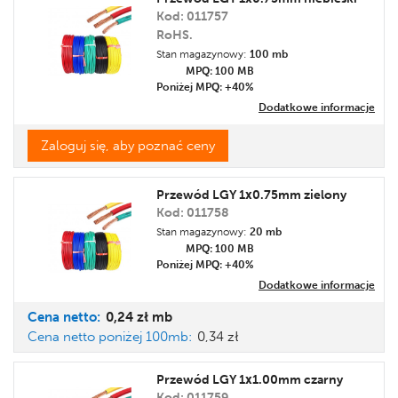
Kod: 011757
RoHS.
Stan magazynowy:
100 mb
MPQ: 100
MB
Poniżej MPQ: +40%
Dodatkowe informacje
Zaloguj się, aby poznać ceny
Przewód LGY 1x0.75mm zielony
Kod: 011758
Stan magazynowy:
20 mb
MPQ: 100
MB
Poniżej MPQ: +40%
Dodatkowe informacje
Cena
netto:
0,24 zł
mb
Cena netto poniżej 100mb:
0,34 zł
Przewód LGY 1x1.00mm czarny
Kod: 011759