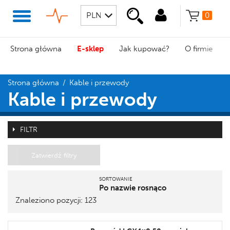
0
Strona główna
E-sklep
Jak kupować?
O firmie
Strona główna
/
Kable i przewody
Kable i przewody
FILTR
Zatwierdź filtry
SORTOWANIE
Po nazwie rosnąco
Znaleziono pozycji: 123
Pozycja
Nazwa