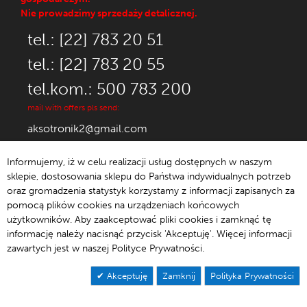
Nie prowadzimy sprzedaży detalicznej.
tel.: [22] 783 20 51
tel.: [22] 783 20 55
tel.kom.: 500 783 200
mail with offers pls send:
aksotronik2@gmail.com
Informujemy, iż w celu realizacji usług dostępnych w naszym
sklepie, dostosowania sklepu do Państwa indywidualnych potrzeb
oraz gromadzenia statystyk korzystamy z informacji zapisanych za
© 1992-2021 Aksotronik.
pomocą plików cookies na urządzeniach końcowych
użytkowników. Aby zaakceptować pliki cookies i zamknąć tę
informację należy nacisnąć przycisk 'Akceptuję'. Więcej informacji
Page 4 of 11
zawartych jest w naszej Polityce Prywatności.
Akceptuję
Zamknij
Polityka Prywatności