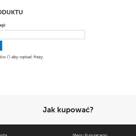
RODUKTU
agi:
ów (') aby wpisać frazy.
Jak kupować?
enta
Menu Kupującego