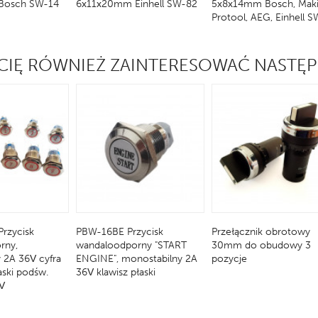
Bosch SW-14
6x11x20mm Einhell SW-82
5x8x14mm Bosch, Maki
Protool, AEG, Einhell 
CIĘ RÓWNIEŻ ZAINTERESOWAĆ NASTĘ
rzycisk
PBW-16BE Przycisk
Przełącznik obrotowy
rny,
wandaloodporny "START
30mm do obudowy 3
 2A 36V cyfra
ENGINE", monostabilny 2A
pozycje
łaski podśw.
36V klawisz płaski
V