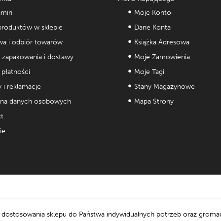
amin
Moje Konto
roduktów w sklepie
Dane Konta
a i odbiór towarów
Książka Adresowa
 zapakowania i dostawy
Moje Zamówienia
płatności
Moje Tagi
 i reklamacje
Stany Magazynowe
na danych osobowych
Mapa Strony
t
ie
e, dostosowania sklepu do Państwa indywidualnych potrzeb oraz groma