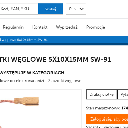
Szukaj
Regulamin
Kontakt
Wyprzedaż
Promocje
ki węglowe 5x10x15mm SW-91
TKI WĘGLOWE 5X10X15MM SW-91
WYSTĘPUJE W KATEGORIACH
lowe do elektronarzędzi
Szczotki węglowe
Drukuj ulotkę
Pyt
Stan magazynowy:
174
Zaloguj się, aby p
Szczotki węglowe uni