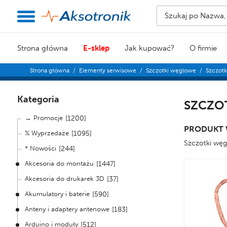
Strona główna
E-sklep
Jak kupować?
O firmie
Strona główna
/
Elementy serwisowe
/
Szczotki węglowe
/
Szczot
Kategoria
SZCZO
→ Promocje
[1200]
PRODUKT 
% Wyprzedaże
[1095]
Szczotki węg
* Nowości
[244]
Akcesoria do montażu
[1447]
Akcesoria do drukarek 3D
[37]
Akumulatory i baterie
[590]
Anteny i adaptery antenowe
[183]
Arduino i moduły
[512]