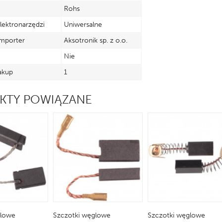
Rohs
lektronarzędzi
Uniwersalne
mporter
Aksotronik sp. z o.o.
Nie
akup
1
KTY POWIĄZANE
glowe
Szczotki węglowe
Szczotki węglowe