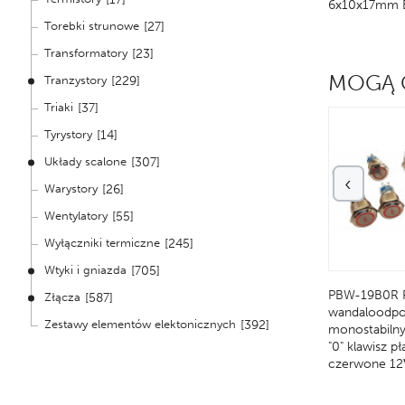
8x19.2mm Bosch SW-18
7x17x17mm SW-46 Hitachi
6x10x17mm 
Torebki strunowe
[27]
Transformatory
[23]
MOGĄ 
Tranzystory
[229]
Triaki
[37]
Tyrystory
[14]
Układy scalone
[307]
‹
Warystory
[26]
Wentylatory
[55]
Wyłączniki termiczne
[245]
Wtyki i gniazda
[705]
czotki węglowe SW-122
PT-29G Przełącznik
PBW-19B0R P
Złącza
[587]
10x12mm
tablicowy monostabilny 10A
wandaloodpo
Zestawy elementów elektonicznych
[392]
600V NO (normal open) "1"
monostabilny
zielony
"0" klawisz p
czerwone 12