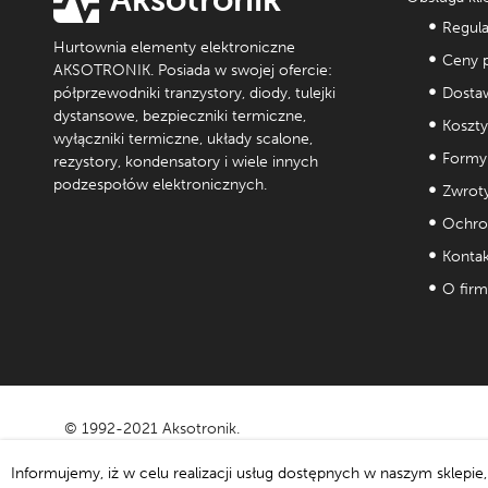
Regul
Hurtownia elementy elektroniczne
Ceny p
AKSOTRONIK. Posiada w swojej ofercie:
półprzewodniki tranzystory, diody, tulejki
Dostaw
dystansowe, bezpieczniki termiczne,
Koszty
wyłączniki termiczne, układy scalone,
Formy 
rezystory, kondensatory i wiele innych
podzespołów elektronicznych.
Zwroty
Ochro
Kontak
O firm
© 1992-2021 Aksotronik.
Informujemy, iż w celu realizacji usług dostępnych w naszym sklepi