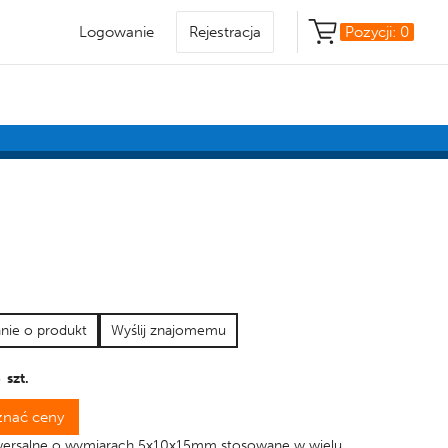
Logowanie
Rejestracja
Pozycji:
0
anie o produkt
Wyślij znajomemu
 szt.
oznać ceny
wersalne o wymiarach 5x10x15mm stosowane w wielu