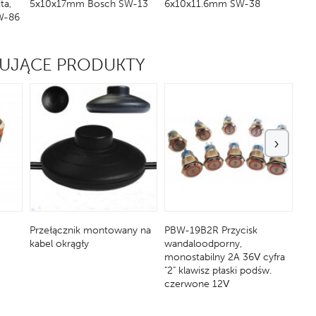
ta,
5x10x17mm Bosch SW-13
6x10x11.6mm SW-38
6x9
SW-86
SW
PUJĄCE PRODUKTY
›
Przełącznik montowany na
PBW-19B2R Przycisk
MR
kabel okrągły
wandaloodporny,
poj
monostabilny 2A 36V cyfra
ON
"2" klawisz płaski podśw.
czerwone 12V