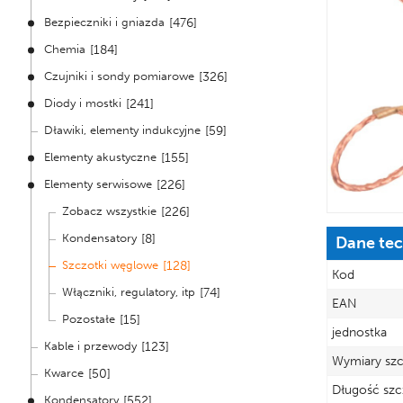
Bezpieczniki i gniazda
[476]
Chemia
[184]
Czujniki i sondy pomiarowe
[326]
Diody i mostki
[241]
Dławiki, elementy indukcyjne
[59]
Elementy akustyczne
[155]
Elementy serwisowe
[226]
Zobacz wszystkie
[226]
Kondensatory
[8]
Dane te
Szczotki węglowe
[128]
Kod
Włączniki, regulatory, itp
[74]
EAN
Pozostałe
[15]
jednostka
Kable i przewody
[123]
Wymiary sz
Kwarce
[50]
Długość szc
Kondensatory
[552]