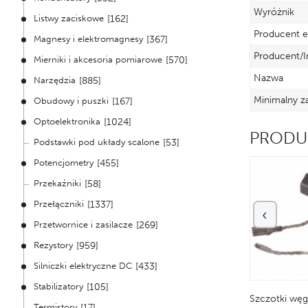
Wyróżnik
Listwy zaciskowe
[162]
Producent e
Magnesy i elektromagnesy
[367]
Producent/I
Mierniki i akcesoria pomiarowe
[570]
Nazwa
Narzędzia
[885]
Minimalny z
Obudowy i puszki
[167]
Optoelektronika
[1024]
PRODU
Podstawki pod układy scalone
[53]
Potencjometry
[455]
Przekaźniki
[58]
Przełączniki
[1337]
‹
Przetwornice i zasilacze
[269]
Rezystory
[959]
Silniczki elektryczne DC
[433]
Stabilizatory
[105]
czotki węglowe
Szczotki węglowe
Szczotki wę
Termistory
[17]