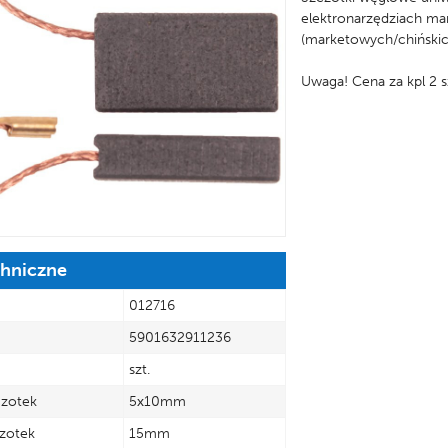
elektronarzędziach m
(marketowych/chińskic
Uwaga! Cena za kpl 2 
chniczne
012716
5901632911236
szt.
czotek
5x10mm
zotek
15mm