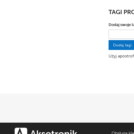
TAGI P
Dodaj swoje t
Dodaj tagi
Użyj apostrof
Aksotronik
Obsługa kli