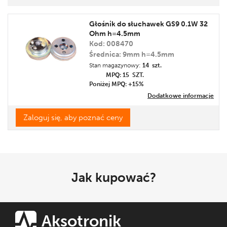
Cena
Głośnik do słuchawek GS9 0.1W 32
Promocja
Ohm h=4.5mm
Etykieta
Kod: 008470
Średnica: 9mm h=4.5mm
Stan magazynowy:
14 szt.
MPQ: 15
SZT.
Poniżej MPQ: +15%
Dodatkowe informacje
Zaloguj się, aby poznać ceny
Jak kupować?
Aksotronik