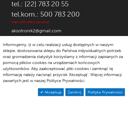
tel.: [22] 783 20 55
tel.kom.: 500 783 200
mail with offers pls send:
aksotronik2@gmail.com
Informujemy, iż w celu realizacji usług dostępnych w naszym
sklepie, dostosowania sklepu do Państwa indywidualnych potrzeb
oraz gromadzenia statystyk korzystamy z informacji zapisanych za
© 1992-2021 Aksotronik.
pomocą plików cookies na urządzeniach końcowych
użytkowników. Aby zaakceptować pliki cookies i zamknąć tę
informację należy nacisnąć przycisk 'Akceptuję'. Więcej informacji
zawartych jest w naszej Polityce Prywatności.
Akceptuję
Zamknij
Polityka Prywatności