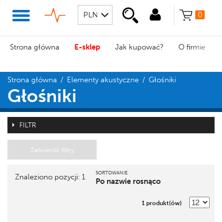
0
Strona główna
E-sklep
Jak kupować?
O firmie
Strona główna
/
Elementy akustyczne
/
Głośniki
Głośniki
FILTR
Zatwierdź filtry
SORTOWANIE
Znaleziono pozycji: 1
Po nazwie rosnąco
Pozycja
1 produkt(ów)
Nazwa